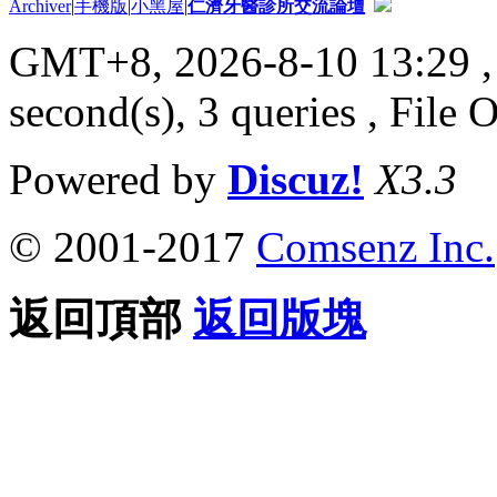
Archiver
|
手機版
|
小黑屋
|
仁濟牙醫診所交流論壇
GMT+8, 2026-8-10 13:29
,
second(s), 3 queries , File 
Powered by
Discuz!
X3.3
© 2001-2017
Comsenz Inc.
返回頂部
返回版塊