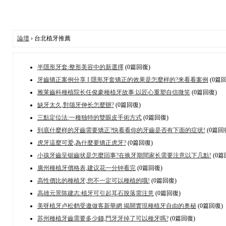
論壇
› 台北植牙推薦
半隱形牙套:整形美容中的新選擇
(0篇回復)
牙齒矯正案例分享 I 隱形牙套矯正的效果是怎麼样的?来看看案例
(0篇回
雅莱齒科種植院长任俊豪種植牙故事:以匠心重塑自信微笑
(0篇回復)
缺牙太久,對颌牙伸长怎麼辦?
(0篇回復)
三點定位法:一種独特的雙眼皮手術方式
(0篇回復)
到底什麼样的牙齒需要矯正?快看看你的牙齒是否有下面的症状!
(0篇回
虎牙這麼可爱,為什麼要矯正虎牙?
(0篇回復)
小孩牙齒呈锯齒状是怎麼回事?在换牙期間家长需要注意以下几點!
(0篇
廣州種植牙價格表,建议花一分钟看完
(0篇回復)
高性價比的種植牙,您不一定可以種植的哦!
(0篇回復)
高雄元景陈建志:植牙可引起耳石脫落需注意
(0篇回復)
美呀植牙卢松鹤受邀做客新華網 揭開實現種植牙自由的奥秘
(0篇回復)
苏州種植牙齒需要多少錢,門牙牙掉了可以種牙嗎?
(0篇回復)