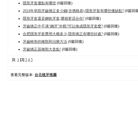
隱形牙套優點有哪些
(0篇回復)
2024年阜阳牙齒矯正多少錢(含價格表),隱形牙套有哪些優缺點?
(0篇回復
隱形牙套還是鋼铁牙套,哪個更适合你?
(0篇回復)
牙齒矯正中不满“鋼牙”外觀?可以換成隱形牙套麼?
(0篇回復)
合肥隱形牙套费用大概多少,隱形矯正有哪些好處?
(0篇回復)
牙齒畸形的種類和治療方法
(0篇回復)
牙齒矯正器種類大盘點!
(0篇回復)
頁:
1
[2]
3
4
5
查看完整版本:
台北植牙推薦