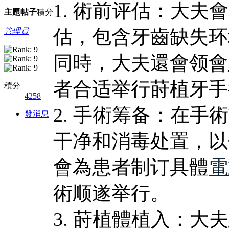
1. 術前评估：大
主題
帖子
積分
估，包含牙齒缺失环
管理員
同時，大夫還會领會
者合适举行莳植牙手
積分
4258
2. 手術筹备：在
發消息
干净和消毒处置，以
會為患者制订具體
電
術顺遂举行。
3. 莳植體植入：