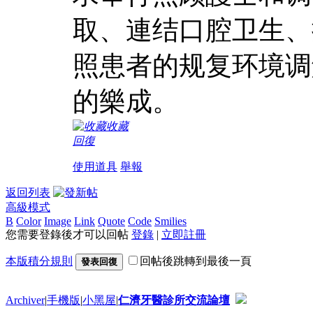
取、連结口腔卫生、
照患者的规复环境调
的樂成。
收藏
回復
使用道具
舉報
返回列表
高級模式
B
Color
Image
Link
Quote
Code
Smilies
您需要登錄後才可以回帖
登錄
|
立即註冊
本版積分規則
回帖後跳轉到最後一頁
發表回復
Archiver
|
手機版
|
小黑屋
|
仁濟牙醫診所交流論壇