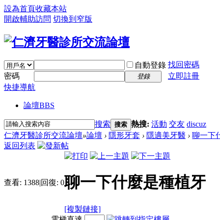
設為首頁
收藏本站
開啟輔助訪問
切換到窄版
找回密碼
自動登錄
密碼
立即註冊
登錄
快捷導航
論壇
BBS
搜索
熱搜:
活動
交友
discuz
搜索
仁濟牙醫診所交流論壇
»
論壇
›
隱形牙套
›
隱適美牙醫
›
聊一下
返回列表
聊一下什麼是種植牙
查看:
1388
|
回復:
0
[複製鏈接]
電梯直達